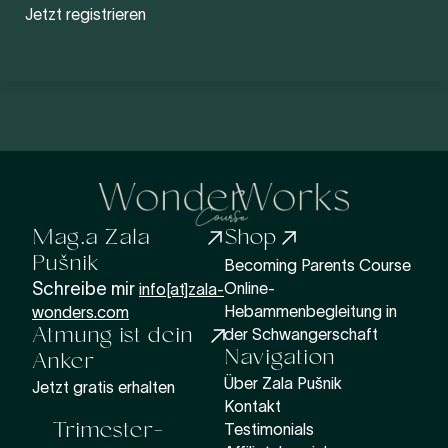
Jetzt registrieren
Mag.a Zala
Shop
Pušnik
Becoming Parents Course
Schreibe mir
Online-
info[at]zala-
Hebammenbegleitung in
wonders.com
Atmung ist dein
der Schwangerschaft
Navigation
Anker
Über Zala Pušnik
Jetzt gratis erhalten
Kontakt
Trimester-
Testimonials