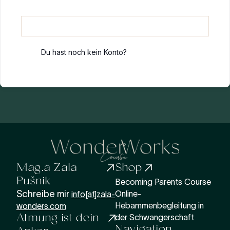
Anmelden
Du hast noch kein Konto?
Jetzt registrieren
Mag.a Zala
Shop
Pušnik
Becoming Parents Course
Schreibe mir
Online-
info[at]zala-
Hebammenbegleitung in
wonders.com
Atmung ist dein
der Schwangerschaft
Navigation