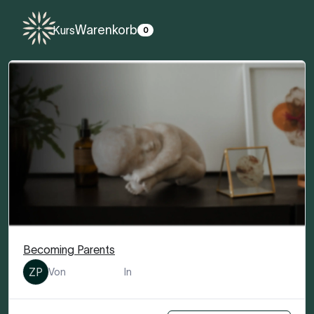
Warenkorb
Kurs
0
Becoming Parents
Zala Pušnik
Geburtsvorbereitung
ZP
Von
In