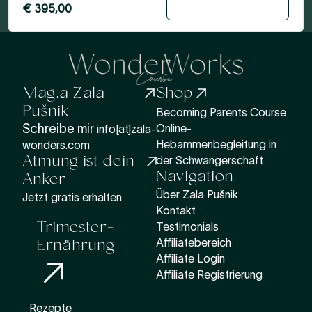
€
395,00
In den Warenkorb
Mag.a Zala
Shop
Pušnik
Becoming Parents Course
Schreibe mir
Online-
info[at]zala-
Hebammenbegleitung in
wonders.com
Atmung ist dein
der Schwangerschaft
Navigation
Anker
Über Zala Pušnik
Jetzt gratis erhalten
Kontakt
Trimester-
Testimonials
Ernährung
Affiliatebereich
Affiliate Login
Affiliate Registrierung
Rezepte