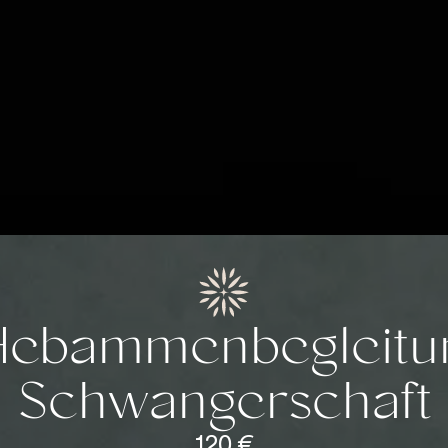
Hebammenbegleitun
Schwangerschaft
120 €