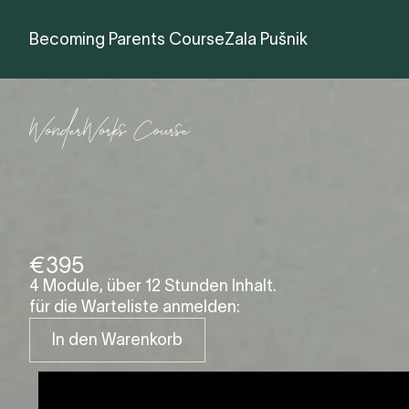
Becoming Parents Course
Zala Pušnik
€395
4 Module, über 12 Stunden Inhalt.
für die Warteliste anmelden:
In den Warenkorb