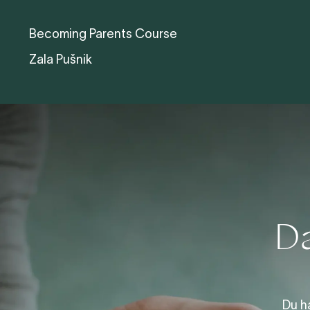
Becoming Parents Course
Zala Pušnik
Da
Du h