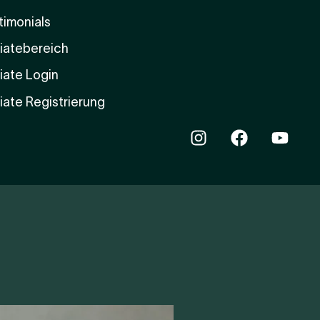
timonials
liatebereich
liate Login
liate Registrierung