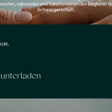
ussten, nährenden und transformierenden Begleiter d
Schwangerschaft.
ickt,
unterladen