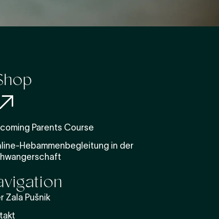
Shop
coming Parents Course
line-Hebammenbegleitung in der
hwangerschaft
vigation
r Zala Pušnik
takt