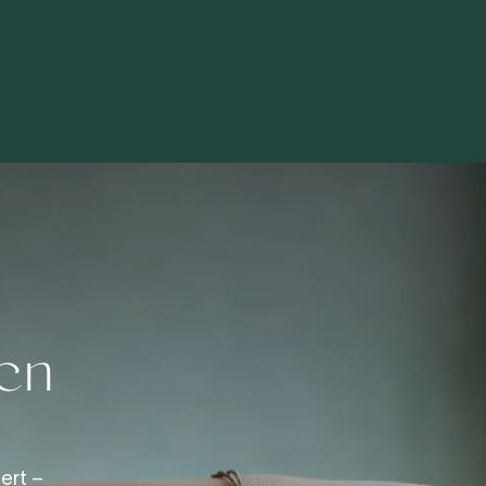
den
ert –