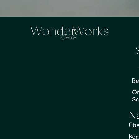
Be
On
Sc
Na
Übe
Kon