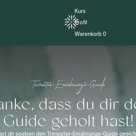
Kurs
Profil
Warenkorb
0
Trimester-Ernährungs-Guide
nke, dass du dir 
Guide geholt hast!
ast dir soeben den Trimester-Ernährungs-Guide gesich