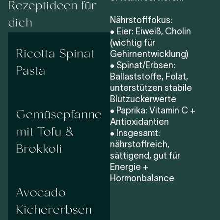
Rezeptideen für
dich
Nährstofffokus:
• Eier: Eiweiß, Cholin
(wichtig für
Ricotta Spinat
Gehirnentwicklung)
Pasta
• Spinat/Erbsen:
Ballaststoffe, Folat,
unterstützen stabile
Blutzuckerwerte
Gemüsepfanne
• Paprika: Vitamin C +
Antioxidantien
mit Tofu &
• Insgesamt:
Brokkoli
nährstoffreich,
sättigend, gut für
Energie +
Hormonbalance
Avocado
Kichererbsen