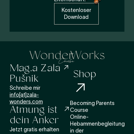
Kostenloser
Download
Mag.a Zala
Shop
Pušnik
Schreibe mir
info[at]zala-
wonders.com
Atmung ist
Becoming Parents
Course
dein Anker
Online-
Hebammenbegleitung
Jetzt gratis erhalten
in der