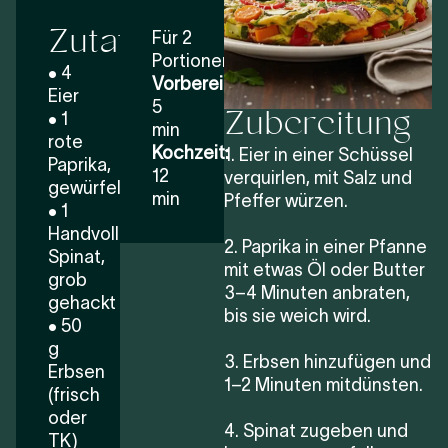
Zutaten
Für 2
Portionen
• 4
Vorbereitungszeit:
Eier
Zubereitung
5
• 1
min
rote
Kochzeit:
1. Eier in einer Schüssel
Paprika,
12
verquirlen, mit Salz und
gewürfelt
min
Pfeffer würzen.
• 1
Handvoll
2. Paprika in einer Pfanne
Spinat,
mit etwas Öl oder Butter
grob
3–4 Minuten anbraten,
gehackt
bis sie weich wird.
• 50
g
3. Erbsen hinzufügen und
Erbsen
1–2 Minuten mitdünsten.
(frisch
oder
4. Spinat zugeben und
TK)