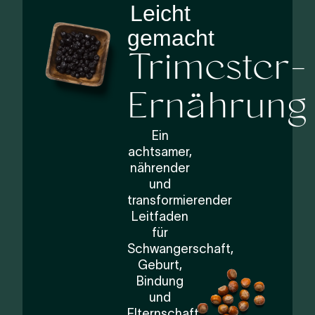
Leicht
gemacht
Trimester-
Ernährung
Ein
achtsamer,
nährender
und
transformierender
Leitfaden
für
Schwangerschaft,
Geburt,
Bindung
und
Elternschaft.