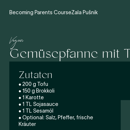
Becoming Parents Course
Zala Pušnik
Vegan
Gemüsepfanne mit To
Zutaten
• 200 g Tofu
• 150 g Brokkoli
• 1 Karotte
• 1 TL Sojasauce
• 1 TL Sesamöl
• Optional: Salz, Pfeffer, frische
Kräuter