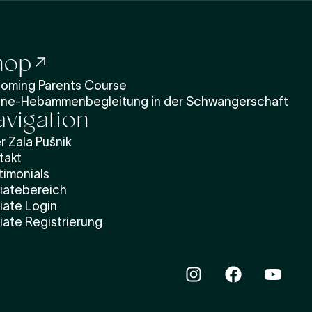
hop
oming Parents Course
ine-Hebammenbegleitung in der Schwangerschaft
vigation
r Zala Pušnik
takt
timonials
liatebereich
liate Login
liate Registrierung