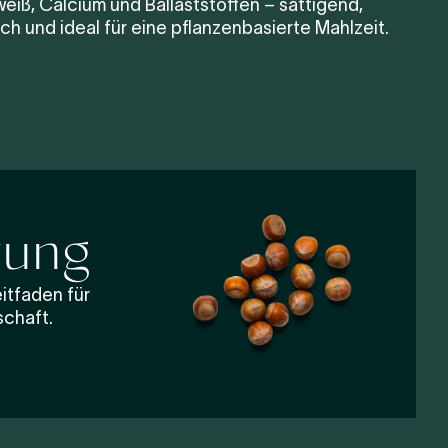
weiß, Calcium und Ballaststoffen – sättigend,
ich und ideal für eine pflanzenbasierte Mahlzeit.
rung
itfaden für
schaft.