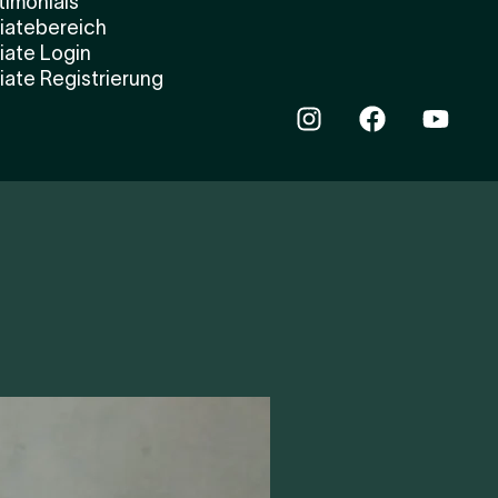
timonials
liatebereich
liate Login
liate Registrierung