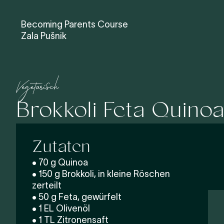
Becoming Parents Course
Zala Pušnik
Vegetarisch
Brokkoli Feta Quino
Zutaten
• 70 g Quinoa
• 150 g Brokkoli, in kleine Röschen
zerteilt
• 50 g Feta, gewürfelt
• 1 EL Olivenöl
• 1 TL Zitronensaft