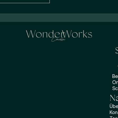
Be
On
Sc
Na
Übe
Kon