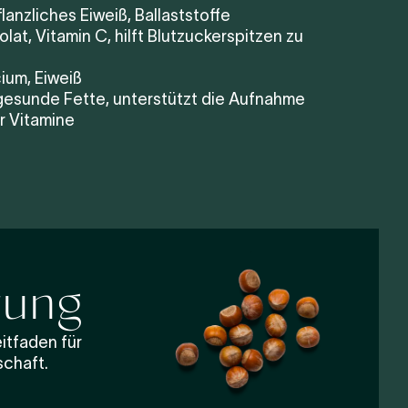
lanzliches Eiweiß, Ballaststoffe
Folat, Vitamin C, hilft Blutzuckerspitzen zu
cium, Eiweiß
 gesunde Fette, unterstützt die Aufnahme
er Vitamine
rung
itfaden für
schaft.