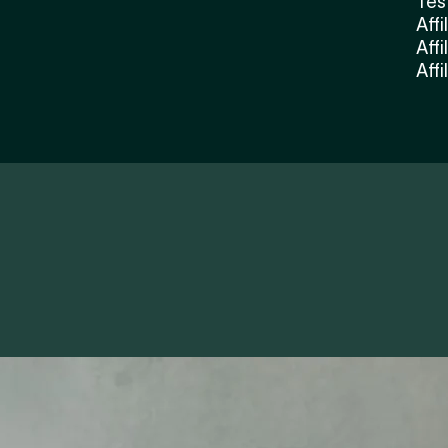
Tes
Affi
Affi
Affi