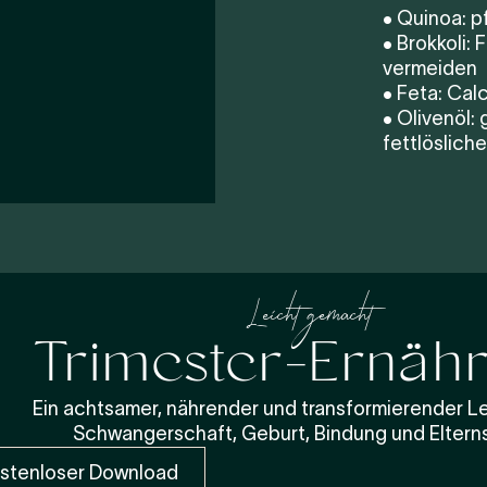
• Quinoa: pf
• Brokkoli: 
vermeiden
• Feta: Cal
• Olivenöl:
fettlöslich
Leicht gemacht
Trimester-Ernäh
Ein achtsamer, nährender und transformierender Le
Schwangerschaft, Geburt, Bindung und Eltern
stenloser Download