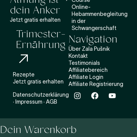
Atmung ist
Course
dein Anker
Online-
Hebammenbegleitung
Jetzt gratis erhalten
in der
Trimester-
Schwangerschaft
Navigation
Ernährung
Über Zala Pušnik
Kontakt
Testimonials
Affiliatebereich
Rezepte
Affiliate Login
Jetzt gratis erhalten
Affiliate Registrierung
Datenschutzerklärung
·
Impressum
·
AGB
Dein Warenkorb