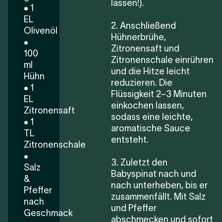
lassen!).
• 1
EL
2. Anschließend
Olivenöl
Hühnerbrühe,
•
Zitronensaft und
100
Zitronenschale einrühren
ml
und die Hitze leicht
Hühn
reduzieren. Die
• 1
Flüssigkeit 2–3 Minuten
EL
einkochen lassen,
Zitronensaft
sodass eine leichte,
• 1
aromatische Sauce
TL
entsteht.
Zitronenschale
•
3. Zuletzt den
Salz
Babyspinat nach und
&
nach unterheben, bis er
Pfeffer
zusammenfällt. Mit Salz
nach
und Pfeffer
Geschmack
abschmecken und sofort