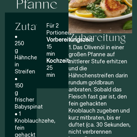
Pfanne
Zutaten
Für 2
Zubereitung
Portionen
•
Vorbereitungszeit:
250
15
1. Das Olivenöl in einer
g
min
großen Pfanne auf
Hähnchenbrust,
Kochzeit:
mittlerer Stufe erhitzen
in
25
und die
Streifen
min
Hähnchenstreifen darin
•
rundum goldbraun
150
anbraten. Sobald das
g
Fleisch fast gar ist, den
frischer
fein gehackten
Babyspinat
Knoblauch zugeben und
• 1
kurz mitbraten, bis er
Knoblauchzehe,
duftet (ca. 30 Sekunden,
fein
nicht verbrennen
gehackt