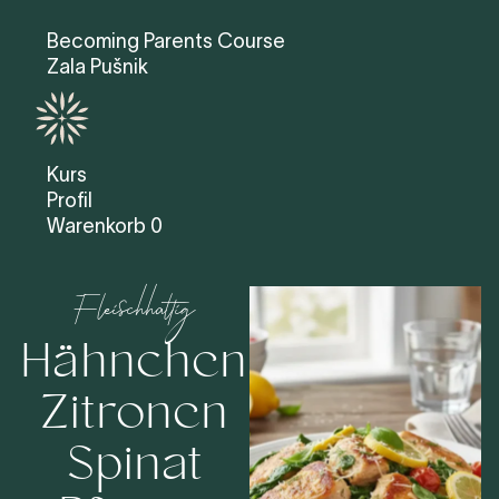
Becoming Parents Course
Zala Pušnik
Kurs
Profil
Warenkorb
0
Fleischhaltig
Hähnchen
Zitronen
Spinat