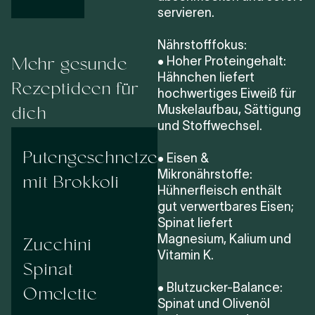
servieren.
Nährstofffokus:
Mehr gesunde
• Hoher Proteingehalt:
Hähnchen liefert
Rezeptideen für
hochwertiges Eiweiß für
dich
Muskelaufbau, Sättigung
und Stoffwechsel.
Putengeschnetzeltes
• Eisen &
mit Brokkoli
Mikronährstoffe:
Hühnerfleisch enthält
gut verwertbares Eisen;
Spinat liefert
Zucchini
Magnesium, Kalium und
Vitamin K.
Spinat
Omelette
• Blutzucker-Balance:
Spinat und Olivenöl