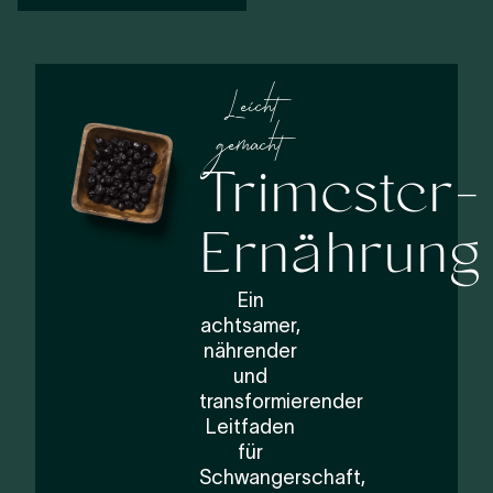
Leicht
gemacht
Trimester-
Ernährung
Ein
achtsamer,
nährender
und
transformierender
Leitfaden
für
Schwangerschaft,