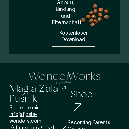
Geburt,
Bindung
und
Elternschaft.
Kostenloser
Download
Mag.a Zala
Shop
Pušnik
Schreibe mir
info[at]zala-
wonders.com
Becoming Parents